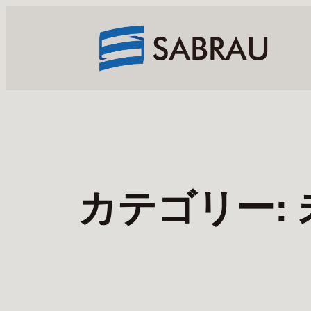
内
容
を
ス
キ
ッ
プ
カテゴリー: